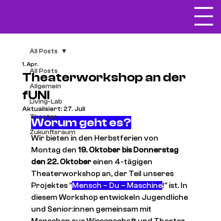
All Posts
1. Apr.
All Posts
Theaterworkshop an der
Allgemein
fUNI
Living-Lab
Aktualisiert:
27. Juli
Theater
Worum geht es?
Zukunftsraum
Wir bieten in den Herbstferien von 
Montag den 
19. Oktober bis Donnerstag 
den 22. Oktober 
einen 4-tägigen 
Theaterworkshop an, der Teil unseres 
Projektes "
Mensch – Du – Maschine
!" ist. In 
diesem Workshop entwickeln Jugendliche 
und Senior:innen gemeinsam mit 