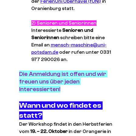
der 
FerienUni Oberhavel (fUNI)
 in 
Oranienburg statt.
2) Senioren und Seniorinnen
Interessierte 
Senioren und 
Seniorinnen
 schreiben bitte eine 
Email an 
mensch-maschine@uni-
potsdam.de
 oder rufen unter 0331 
977 290026 an.
Die Anmeldung ist offen und wir 
freuen uns über jeden 
Interessierten!
Wann und wo findet es 
statt?
Der Workshop findet in den Herbstferien 
vom
 19. – 22. Oktober
 in der Orangerie in 