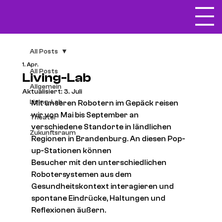
All Posts
1. Apr.
All Posts
Living-Lab
Allgemein
Aktualisiert:
3. Juli
Living-Lab
Mit unseren Robotern im Gepäck reisen 
wir von Mai bis September an 
Theater
verschiedene Standorte in ländlichen 
Zukunftsraum
Regionen in Brandenburg. An diesen Pop-
up-Stationen können
Besucher mit den unterschiedlichen 
Robotersystemen aus dem 
Gesundheitskontext interagieren und 
spontane Eindrücke, Haltungen und 
Reflexionen äußern. 