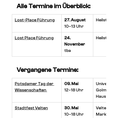
Alle Termine im Überblick:
Lost-Place Führung
27. August
Heilstätte
10–13 Uhr
Lost Place Führung
24. 
Heilstätte 
November
tba
Vergangene Termine:
Potsdamer Tag der 
09. Mai
Universitä
Wissenschaften 
12–18 Uhr
Golm
Haus 26, R
Stadtfest Velten
30. Mai
Velten
10–18 Uhr
Marktplat