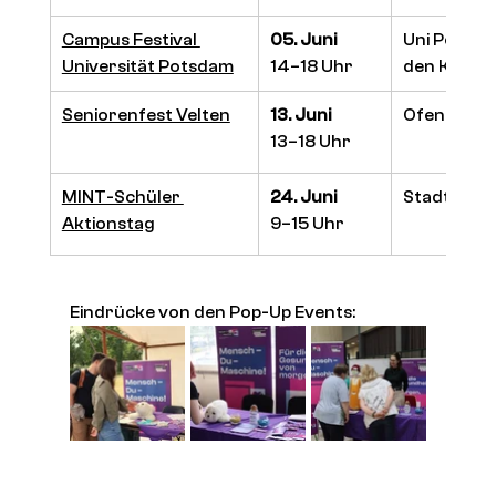
Campus Festival 
05. Juni
Uni Potsdam
Universität Potsdam
14–18 Uhr
den Kollon
Seniorenfest Velten
13. Juni
Ofenstadth
13–18 Uhr
MINT-Schüler 
24. Juni
Stadthalle
Aktionstag
9–15 Uhr
Eindrücke von den Pop-Up Events: